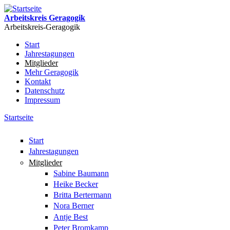
Direkt zum Inhalt
Arbeitskreis Geragogik
Arbeitskreis-Geragogik
Start
Jahrestagungen
Hauptmenü
Mitglieder
Mehr Geragogik
Kontakt
Datenschutz
Impressum
Startseite
Sie sind hier
Start
Jahrestagungen
Mitglieder
Sabine Baumann
Heike Becker
Britta Bertermann
Nora Berner
Antje Best
Peter Bromkamp