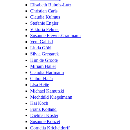
Elisabeth Bubolz-Lutz
Christian Carls
Claudia Kulmus
Stefanie Engler
Viktoria Felmer
Susanne Frewer-Graumann
Vera Gallistl
Linda Göbl
Silvia Gregarek
Kim de Groote
Miriam Haller
Claudia Hartmann
Ctibor Határ
Lisa Heite
Michael Kamutzki
Mechthild Kiegelmann
Kai Koch
Franz Kolland
Dietmar Köster
Susanne Konzet
Cornelia Kricheldorff